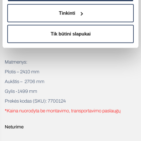
integruoti šoniniai staliukai suteikia papildomo patogumo. Tai
idealus sprendimas tiems, kurie nori komfortiškos, estetiškos ir
Tinkinti
funkcionalios lauko grilio erdvės.
Konstrukcijos spalva – antracito
Šoninė tvorelė – medžio imitacijos spalvos
Tik būtini slapukai
⇒ MONTAVIMO INSTRUKCIJA
Matmenys:
Plotis – 2410 mm
Aukštis – 2706 mm
Gylis -1499 mm
Prekės kodas (SKU): 7700124
*Kaina nuorodyta be montavimo, transportavimo paslaugų
Neturime