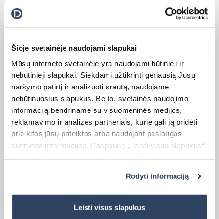
Kaina:
1154,00
€
Šioje svetainėje naudojami slapukai
Mūsų interneto svetainėje yra naudojami būtinieji ir
nebūtinieji slapukai. Siekdami užtikrinti geriausią Jūsų
naršymo patirtį ir analizuoti srautą, naudojame
nebūtinuosius slapukus. Be to, svetainės naudojimo
informaciją bendriname su visuomeninės medijos,
reklamavimo ir analizės partneriais, kurie gali ją pridėti
prie kitos jūsų pateiktos arba naudojant paslaugas
surinktos informacijos. Paspaudę „Leisti visus slapukus“
BBQ pergola
Jūs sutinkate su nebūtinųjų slapukų įdiegimu ir
naudojimu. Jei norite pakeisti slapukų nustatymus,
Rodyti informaciją
paspauskite mygtuką „Rodyti informaciją“ šioje juostoje.
BBQ pergola – tai moderni ir tvirta pergola, skirta griliui ir lauko
Daugiau informacijos rasite UAB „Dextera“ Slapukų
kepsninei. Ji sukuria saugią, patogią ir nuo oro sąlygų apsaugotą
grilio zoną, leidžiančią gaminti maistą lauke bet kokiu oru.
politikoje
čia.
Leisti visus slapukus
Reguliuojamos stogo lamelės užtikrina gerą ventiliaciją, o