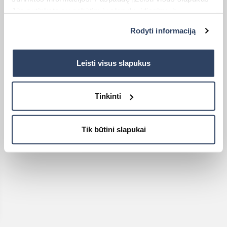
Jūs sutinkate su nebūtinųjų slapukų įdiegimu ir
naudojimu. Jei norite pakeisti slapukų nustatymus,
Rodyti informaciją
paspauskite mygtuką „Rodyti informaciją“ šioje juostoje.
Daugiau informacijos rasite UAB „Dextera“ Slapukų
politikoje
čia.
Leisti visus slapukus
Tinkinti
Tik būtini slapukai