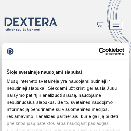
Toggle
navigat
Krepšelis dar tuščias.
Šioje svetainėje naudojami slapukai
Mūsų interneto svetainėje yra naudojami būtinieji ir
UAB ‘Dextera’ 1996-2026
nebūtinieji slapukai. Siekdami užtikrinti geriausią Jūsų
Pirkimo pardavimo sąlygos
|
Privatumo politika
|
Slapukų
naršymo patirtį ir analizuoti srautą, naudojame
politika
|
Gaminių kokybiniai rodikliai
nebūtinuosius slapukus. Be to, svetainės naudojimo
Reikia pagalbos?
informaciją bendriname su visuomeninės medijos,
reklamavimo ir analizės partneriais, kurie gali ją pridėti
prie kitos jūsų pateiktos arba naudojant paslaugas
surinktos informacijos. Paspaudę „Leisti visus slapukus“