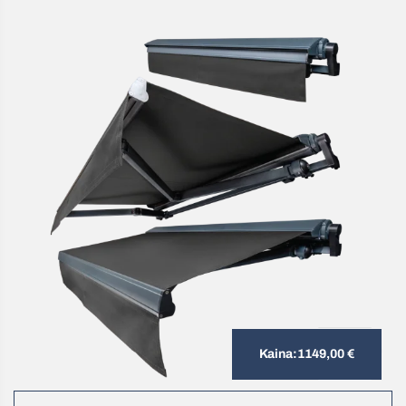
Kaina:
1149,00
€