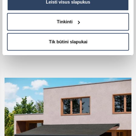
Leisti visus slapukus
APOLLO
Tinkinti
(rankinis valdymas)
Rinktis
Tik būtini slapukai