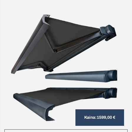
Kaina:
1599,00
€