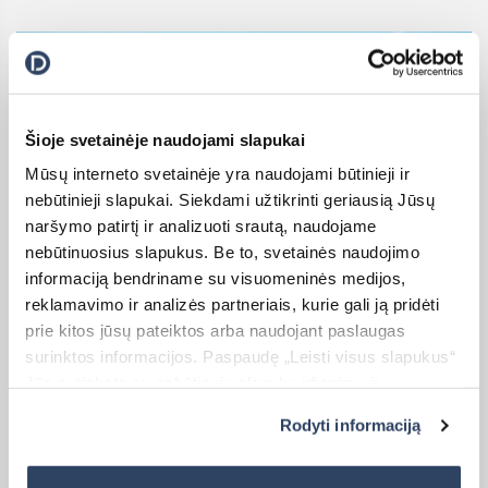
Šioje svetainėje naudojami slapukai
Mūsų interneto svetainėje yra naudojami būtinieji ir
nebūtinieji slapukai. Siekdami užtikrinti geriausią Jūsų
naršymo patirtį ir analizuoti srautą, naudojame
nebūtinuosius slapukus. Be to, svetainės naudojimo
informaciją bendriname su visuomeninės medijos,
reklamavimo ir analizės partneriais, kurie gali ją pridėti
prie kitos jūsų pateiktos arba naudojant paslaugas
surinktos informacijos. Paspaudę „Leisti visus slapukus“
Jūs sutinkate su nebūtinųjų slapukų įdiegimu ir
naudojimu. Jei norite pakeisti slapukų nustatymus,
Rodyti informaciją
paspauskite mygtuką „Rodyti informaciją“ šioje juostoje.
Kaina nuo: 971 €
Daugiau informacijos rasite UAB „Dextera“ Slapukų
politikoje
čia.