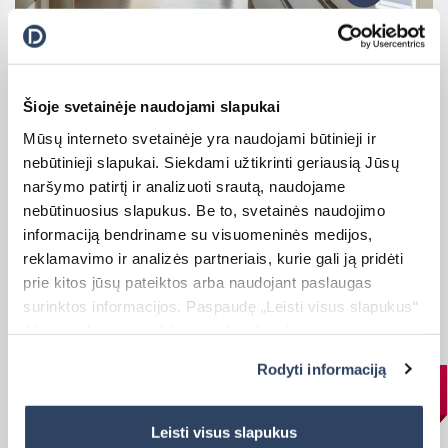
Klasikiniai roletai (S)
Šioje svetainėje naudojami slapukai
Laisvai kabantys ant lango
Mūsų interneto svetainėje yra naudojami būtinieji ir
Rinktis
nebūtinieji slapukai. Siekdami užtikrinti geriausią Jūsų
naršymo patirtį ir analizuoti srautą, naudojame
nebūtinuosius slapukus. Be to, svetainės naudojimo
informaciją bendriname su visuomeninės medijos,
Rekomenduojama rinktis siauresniam langui, kurio matmenys:
reklamavimo ir analizės partneriais, kurie gali ją pridėti
aukštis [200 – 2500 mm], plotis [600 – 2000 mm]
prie kitos jūsų pateiktos arba naudojant paslaugas
surinktos informacijos. Paspaudę „Leisti visus slapukus“
Jūs sutinkate su nebūtinųjų slapukų įdiegimu ir
naudojimu. Jei norite pakeisti slapukų nustatymus,
Rodyti informaciją
paspauskite mygtuką „Rodyti informaciją“ šioje juostoje.
Nuo 40,80€
Daugiau informacijos rasite UAB „Dextera“ Slapukų
politikoje
čia.
Leisti visus slapukus