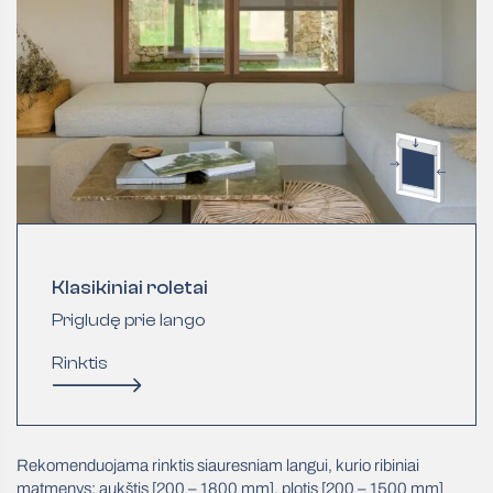
Klasikiniai roletai
Prigludę prie lango
Rinktis
Rekomenduojama rinktis siauresniam langui, kurio ribiniai
matmenys: aukštis [200 – 1800 mm], plotis [200 – 1500 mm]