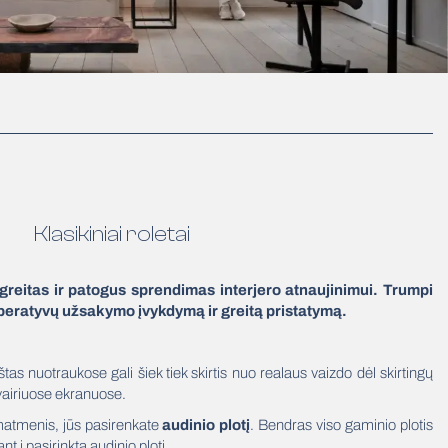
Klasikiniai roletai
 greitas ir patogus sprendimas interjero atnaujinimui. Trumpi
peratyvų užsakymo įvykdymą ir greitą pristatymą.
štas nuotraukose gali šiek tiek skirtis nuo realaus vaizdo dėl skirtingų
vairiuose ekranuose.
atmenis, jūs pasirenkate
audinio plotį
. Bendras viso gaminio plotis
ant į pasirinktą audinio plotį.