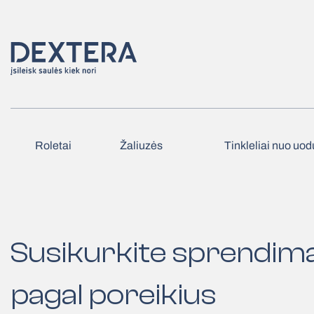
Roletai
Žaliuzės
Tinkleliai nuo uod
Susikurkite sprendim
pagal poreikius