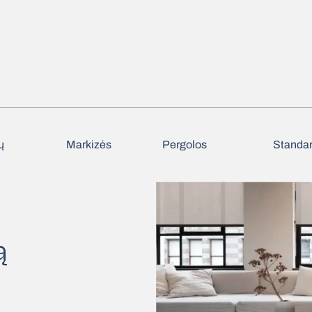
ų
Markizės
Pergolos
Standar
ą