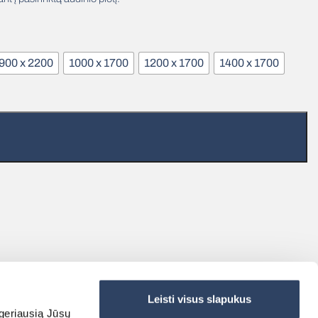
900 x 2200
1000 x 1700
1200 x 1700
1400 x 1700
Leisti visus slapukus
 geriausią Jūsų