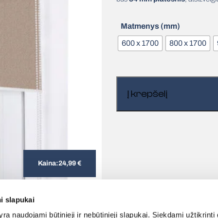
Matmenys (mm)
600 x 1700
800 x 1700
Į krepšelį
Kaina:
24,99
€
i slapukai
ra naudojami būtinieji ir nebūtinieji slapukai. Siekdami užtikrinti