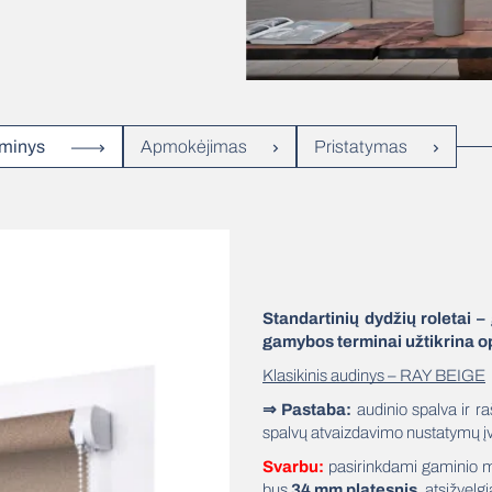
minys
Apmokėjimas
Pristatymas
Standartinių dydžių roletai –
gamybos terminai užtikrina o
Klasikinis audinys – RAY BEIGE
⇒ Pastaba:
audinio spalva ir ra
spalvų atvaizdavimo nustatymų į
Svarbu:
pasirinkdami gaminio m
bus
34 mm platesnis
, atsižvelgi