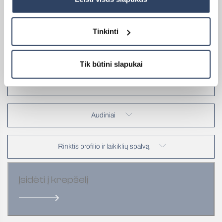
Gaminio aukštis (mm)
Tinkinti
Tik būtini slapukai
Kaip išmatuoti?
Audiniai
Rinktis profilio ir laikiklių spalvą
Įsidėti į krepšelį