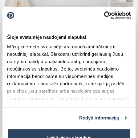
Kaina:
0,00
€
Šioje svetainėje naudojami slapukai
Mūsų interneto svetainėje yra naudojami būtinieji ir
nebūtinieji slapukai. Siekdami užtikrinti geriausią Jūsų
naršymo patirtį ir analizuoti srautą, naudojame
Plisuotos žaliuzės (PLISSE) Basic
nebūtinuosius slapukus. Be to, svetainės naudojimo
informaciją bendriname su visuomeninės medijos,
Įvesti matmenis
reklamavimo ir analizės partneriais, kurie gali ją pridėti
prie kitos jūsų pateiktos arba naudojant paslaugas
surinktos informacijos. Paspaudę „Leisti visus slapukus“
Gaminio plotis (mm)
Jūs sutinkate su nebūtinųjų slapukų įdiegimu ir
naudojimu. Jei norite pakeisti slapukų nustatymus,
Rodyti informaciją
paspauskite mygtuką „Rodyti informaciją“ šioje juostoje.
Daugiau informacijos rasite UAB „Dextera“ Slapukų
politikoje
čia.
Leisti visus slapukus