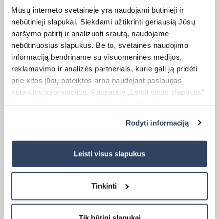
Mūsų interneto svetainėje yra naudojami būtinieji ir
nebūtinieji slapukai. Siekdami užtikrinti geriausią Jūsų
naršymo patirtį ir analizuoti srautą, naudojame
nebūtinuosius slapukus. Be to, svetainės naudojimo
Kaina:
31,00
€
19,99
€
Original
Current
informaciją bendriname su visuomeninės medijos,
price
price
reklamavimo ir analizės partneriais, kurie gali ją pridėti
was:
is:
31,00 €.
19,99 €.
prie kitos jūsų pateiktos arba naudojant paslaugas
surinktos informacijos. Paspaudę „Leisti visus slapukus“
Jūs sutinkate su nebūtinųjų slapukų įdiegimu ir
naudojimu. Jei norite pakeisti slapukų nustatymus,
Rodyti informaciją
paspauskite mygtuką „Rodyti informaciją“ šioje juostoje.
Daugiau informacijos rasite UAB „Dextera“ Slapukų
politikoje
čia.
Roletas I DIENA-NAKTIS
Leisti visus slapukus
Matmenys:
Tinkinti
Plotis (W) – 60 cm
Aukštis (H) – 170 cm
Tik būtini slapukai