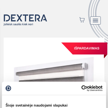
Toggle
navigat
IŠPARDAVIMAS
Šioje svetainėje naudojami slapukai