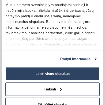
Mūsų interneto svetainėje yra naudojami būtinieji ir
nebūtinieji slapukai. Siekdami užtikrinti geriausią Jūsų
naršymo patirtį ir analizuoti srautą, naudojame
nebūtinuosius slapukus. Be to, svetainės naudojimo
Kaina:
37,00
€
19,99
€
Original
Current
informaciją bendriname su visuomeninės medijos,
price
price
reklamavimo ir analizės partneriais, kurie gali ją pridėti
was:
is:
37,00 €.
19,99 €.
prie kitos jūsų pateiktos arba naudojant paslaugas
surinktos informacijos. Paspaudę „Leisti visus slapukus“
Jūs sutinkate su nebūtinųjų slapukų įdiegimu ir
naudojimu. Jei norite pakeisti slapukų nustatymus,
Rodyti informaciją
paspauskite mygtuką „Rodyti informaciją“ šioje juostoje.
Daugiau informacijos rasite UAB „Dextera“ Slapukų
politikoje
čia.
Roletas I DIENA-NAKTIS
Leisti visus slapukus
Matmenys:
Tinkinti
Plotis (W) – 80 cm
Aukštis (H) – 170 cm
Tik būtini slapukai