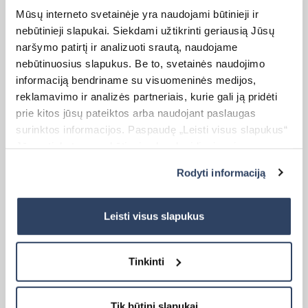
Mūsų interneto svetainėje yra naudojami būtinieji ir
nebūtinieji slapukai. Siekdami užtikrinti geriausią Jūsų
naršymo patirtį ir analizuoti srautą, naudojame
nebūtinuosius slapukus. Be to, svetainės naudojimo
Kaina:
55,00
€
19,99
€
Original
Current
informaciją bendriname su visuomeninės medijos,
price
price
reklamavimo ir analizės partneriais, kurie gali ją pridėti
was:
is:
55,00 €.
19,99 €.
prie kitos jūsų pateiktos arba naudojant paslaugas
surinktos informacijos. Paspaudę „Leisti visus slapukus“
Jūs sutinkate su nebūtinųjų slapukų įdiegimu ir
naudojimu. Jei norite pakeisti slapukų nustatymus,
Rodyti informaciją
paspauskite mygtuką „Rodyti informaciją“ šioje juostoje.
Daugiau informacijos rasite UAB „Dextera“ Slapukų
politikoje
čia.
Roletas I DIENA-NAKTIS
Leisti visus slapukus
Matmenys:
Tinkinti
Plotis (W) – 140 cm
Aukštis (H) – 170 cm
Tik būtini slapukai