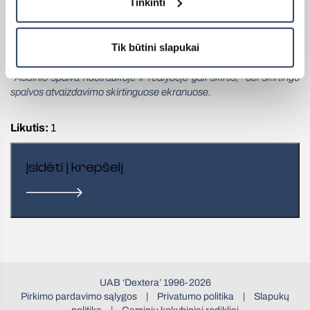
Tinkinti
Kodas: Nr.: 7710033
Spalva: BH-05 B1
Tik būtini slapukai
*Audinio spalva nuotraukoje ir realybėje gali skirtis, dėl skirtingo
spalvos atvaizdavimo skirtinguose ekranuose.
Likutis:
1
Įsidėti į krepšelį
UAB ‘Dextera’ 1996-2026
Pirkimo pardavimo sąlygos
|
Privatumo politika
|
Slapukų