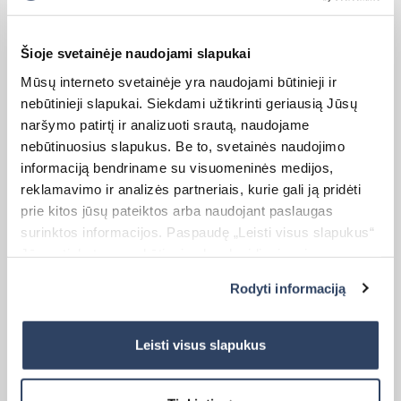
Šioje svetainėje naudojami slapukai
Mūsų interneto svetainėje yra naudojami būtinieji ir
Kaina:
43,00
€
19,99
€
Original
Current
nebūtinieji slapukai. Siekdami užtikrinti geriausią Jūsų
price
price
naršymo patirtį ir analizuoti srautą, naudojame
was:
is:
nebūtinuosius slapukus. Be to, svetainės naudojimo
43,00 €.
19,99 €.
informaciją bendriname su visuomeninės medijos,
reklamavimo ir analizės partneriais, kurie gali ją pridėti
prie kitos jūsų pateiktos arba naudojant paslaugas
surinktos informacijos. Paspaudę „Leisti visus slapukus“
Jūs sutinkate su nebūtinųjų slapukų įdiegimu ir
naudojimu. Jei norite pakeisti slapukų nustatymus,
Roletas I DIENA-NAKTIS
Rodyti informaciją
paspauskite mygtuką „Rodyti informaciją“ šioje juostoje.
Daugiau informacijos rasite UAB „Dextera“ Slapukų
Matmenys:
politikoje
čia.
Leisti visus slapukus
Plotis (W) – 100 cm
Aukštis (H) – 170 cm