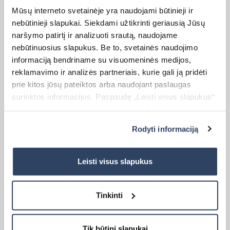
Mūsų interneto svetainėje yra naudojami būtinieji ir
nebūtinieji slapukai. Siekdami užtikrinti geriausią Jūsų
naršymo patirtį ir analizuoti srautą, naudojame
nebūtinuosius slapukus. Be to, svetainės naudojimo
Kaina:
55,00
€
19,99
€
Original
Current
informaciją bendriname su visuomeninės medijos,
price
price
reklamavimo ir analizės partneriais, kurie gali ją pridėti
was:
is:
55,00 €.
19,99 €.
prie kitos jūsų pateiktos arba naudojant paslaugas
surinktos informacijos. Paspaudę „Leisti visus slapukus“
Jūs sutinkate su nebūtinųjų slapukų įdiegimu ir
naudojimu. Jei norite pakeisti slapukų nustatymus,
Rodyti informaciją
paspauskite mygtuką „Rodyti informaciją“ šioje juostoje.
Daugiau informacijos rasite UAB „Dextera“ Slapukų
politikoje
čia.
Roletas I DIENA-NAKTIS
Leisti visus slapukus
Matmenys:
Tinkinti
Plotis (W) – 140 cm
Aukštis (H) – 170 cm
Tik būtini slapukai