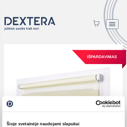
Toggle
navigat
IŠPARDAVIMAS
Šioje svetainėje naudojami slapukai