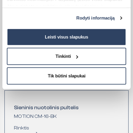
Jūs sutinkate su nebūtinųjų slapukų įdiegimu ir
naudojimu. Jei norite pakeisti slapukų nustatymus,
Rodyti informaciją
paspauskite mygtuką „Rodyti informaciją“ šioje juostoje.
Daugiau informacijos rasite UAB „Dextera“ Slapukų
politikoje
čia.
Leisti visus slapukus
Tinkinti
Tik būtini slapukai
Kaina:
95,00
€
Sieninis nuotolinis pultelis
MOTION CM-16-BK
Rinktis