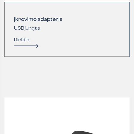
Įkrovimo adapteris
USB jungtis
Rinktis