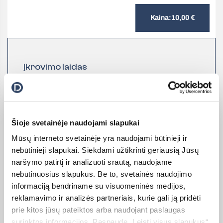
Kaina:
10,00
€
Įkrovimo laidas
USB-C (3 m)
Rinktis
Šioje svetainėje naudojami slapukai
Mūsų interneto svetainėje yra naudojami būtinieji ir
nebūtinieji slapukai. Siekdami užtikrinti geriausią Jūsų
naršymo patirtį ir analizuoti srautą, naudojame
nebūtinuosius slapukus. Be to, svetainės naudojimo
informaciją bendriname su visuomeninės medijos,
reklamavimo ir analizės partneriais, kurie gali ją pridėti
prie kitos jūsų pateiktos arba naudojant paslaugas
surinktos informacijos. Paspaudę „Leisti visus slapukus“