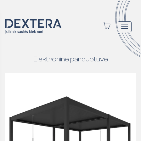
Toggle
navigat
Elektroninė parduotuvė