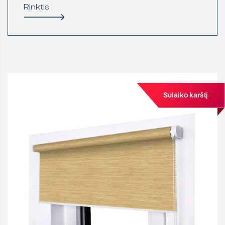
Rinktis
Sulaiko karštį