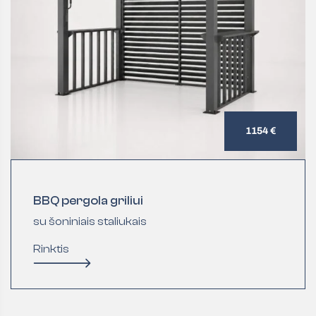
1154 €
BBQ pergola griliui
su šoniniais staliukais
Rinktis